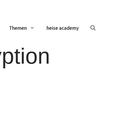
Themen
heise academy
ption