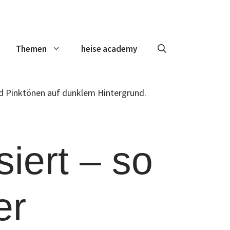
Themen
heise academy
iert – so
er