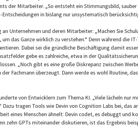
ts der Mitarbeiter. „So entsteht ein Stimmungsbild, sauber
Entscheidungen in bislang nur unsystematisch berücksichti
 an Unternehmen und deren Mitarbeiter: „Machen Sie Schulu
n, um das Ganze wirklich zu verstehen.“ Denn während die I
ntieren. Dabei sei die gründliche Beschäftigung damit essen
satzfelder gebe es zahlreiche, etwa in der Qualitätssicherung
hlossen. „Noch gibt es eine große Diskrepanz zwischen Werbe
ich der Fachmann überzeugt. Dann werde es wohl Routine, da
hunderte von Entwicklern zum Thema KI. „Viele lächeln nur m
.“ Dazu tragen Tools wie Devin von Cognition Labs bei, das
it eines Menschen ähnelt: Devin codet, es debuggt und kom
nn zehn GPTs miteinander diskutieren, ist das Ergebnis be