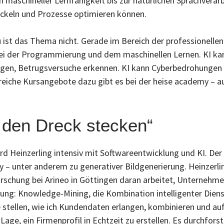
maschineller Lernfähigkeit bis zur natürlichen Sprachverarb
ckeln und Prozesse optimieren können.
st das Thema nicht. Gerade im Bereich der professionellen IT
bei der Programmierung und dem maschinellen Lernen. KI k
gen, Betrugsversuche erkennen. KI kann Cyberbedrohungen pr
eiche Kursangebote dazu gibt es bei der heise academy – au
n den Dreck stecken“
ard Heinzerling intensiv mit Softwareentwicklung und KI. De
y – unter anderem zu generativer Bildgenerierung. Heinzerli
chung bei Arineo in Göttingen daran arbeitet, Unternehmens
nung: Knowledge-Mining, die Kombination intelligenter Di
stellen, wie ich Kundendaten erlangen, kombinieren und auf
age, ein Firmenprofil in Echtzeit zu erstellen. Es durchforst