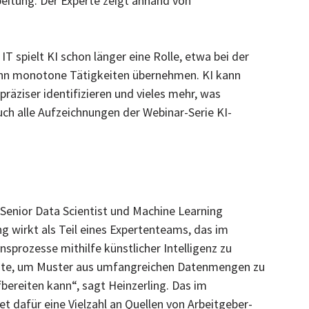
eitung. Der Experte zeigt anhand von
 spielt KI schon länger eine Rolle, etwa bei der
ann monotone Tätigkeiten übernehmen. KI kann
äziser identifizieren und vieles mehr, was
ch alle Aufzeichnungen der Webinar-Serie KI-
r Senior Data Scientist und Machine Learning
ng wirkt als Teil eines Expertenteams, das im
prozesse mithilfe künstlicher Intelligenz zu
enste, um Muster aus umfangreichen Datenmengen zu
bereiten kann“, sagt Heinzerling. Das im
et dafür eine Vielzahl an Quellen von Arbeitgeber-