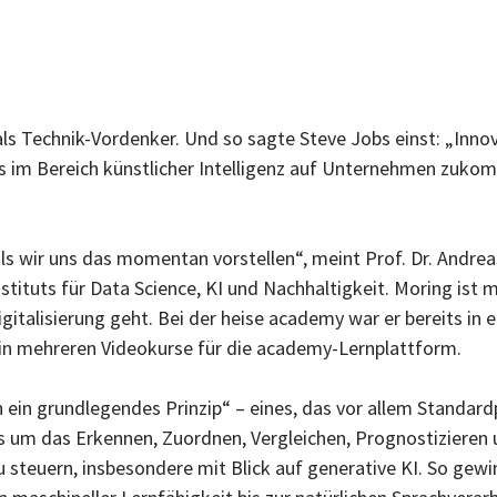
r als Technik-Vordenker. Und so sagte Steve Jobs einst: „Inno
was im Bereich künstlicher Intelligenz auf Unternehmen zuko
als wir uns das momentan vorstellen“, meint Prof. Dr. Andrea
tituts für Data Science, KI und Nachhaltigkeit. Moring ist
alisierung geht. Bei der heise academy war er bereits in e
 mehreren Videokurse für die academy-Lernplattform.
n ein grundlegendes Prinzip“ – eines, das vor allem Standar
 um das Erkennen, Zuordnen, Vergleichen, Prognostizieren u
u steuern, insbesondere mit Blick auf generative KI. So gewi